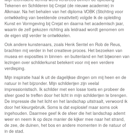
Tekenen en Schilderen bij Crejat (de nieuwe academie) in
Alkmaar. Na het behalen van het diploma VOBK (Stichting voor
ontwikkeling van beeldende creativiteit) volgde ik de opleiding
Kunst en Vormgeving bij Crejat en daarna het academisch jaar,
waarin de zelf gekozen richting als leidraad wordt genomen om
de eigen stijl verder te ontwikkelen.
Ook andere kunstenaars, zoals Henk Sentel en Rob de Reus,
brachten mij verder in het creatieve proces. Het bezoeken van
musea en exposities in binnen- en buitenland en het bijwonen van
lezingen over schilderkunst betekent voor mij een verdere
verdieping.
Mijn inspiratie haal ik uit de dagelijkse dingen om mij heen en de
natuur in het bijzonder. Mijn schilderijen zijn veelal
impressionistisch. Ik schilder met een losse toets en probeer de
sfeer goed te treffen door het licht in mijn schilderijen te brengen.
De impressie die het licht en het landschap uitstraalt, verwoord ik
door het kleurgebruik. Soms is dat explosief maar soms ook
ingehouden. Daarmee geef ik de sfeer die het landschap ademt
weer en neem ik op deze manier de kijker mee naar het strand,
de zee, de duinen, het bos en andere momenten in de natuur of
in de stad.