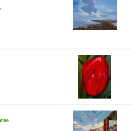
e
ntie