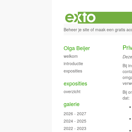
Beheer je site
of
maak een gratis ac
Pri
Olga Beijer
welkom
Deze
introductie
Bij i
exposities
cont
omga
exposities
verwe
overzicht
Bij 
dat:
galerie
2026 - 2027
2024 - 2025
2022 - 2023