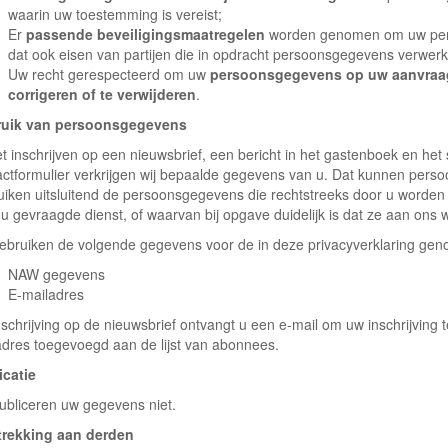
waarin uw toestemming is vereist;
Er
passende beveiligingsmaatregelen
worden genomen om uw per
dat ook eisen van partijen die in opdracht persoonsgegevens verwer
Uw recht gerespecteerd om uw
persoonsgegevens op uw aanvraag 
corrigeren of te verwijderen
.
uik van persoonsgegevens
et inschrijven op een nieuwsbrief, een bericht in het gastenboek en het 
actformulier verkrijgen wij bepaalde gegevens van u. Dat kunnen pers
uiken uitsluitend de persoonsgegevens die rechtstreeks door u worden
 u gevraagde dienst, of waarvan bij opgave duidelijk is dat ze aan ons
gebruiken de volgende gegevens voor de in deze privacyverklaring ge
NAW gegevens
E-mailadres
nschrijving op de nieuwsbrief ontvangt u een e-mail om uw inschrijving
adres toegevoegd aan de lijst van abonnees.
icatie
publiceren uw gegevens niet.
trekking aan derden