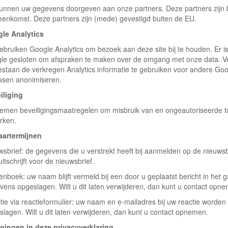
kunnen uw gegevens doorgeven aan onze partners. Deze partners zijn b
eenkomst. Deze partners zijn (mede) gevestigd buiten de EU.
le Analytics
gebruiken Google Analytics om bezoek aan deze site bij te houden. Er
le gesloten om afspraken te maken over de omgang met onze data. Ve
staan de verkregen Analytics informatie te gebruiken voor andere Google
ssen anonimiseren.
iliging
nemen beveiligingsmaatregelen om misbruik van en ongeautoriseerde 
rken.
artermijnen
wsbrief: de gegevens die u verstrekt heeft bij aanmelden op de nieuws
uitschrijft voor de nieuwsbrief.
enboek: uw naam blijft vermeld bij een door u geplaatst bericht in het
vens opgeslagen. Wilt u dit laten verwijderen, dan kunt u contact opn
tie via reactieformulier: uw naam en e-mailadres bij uw reactie worden
lagen. Wilt u dit laten verwijderen, dan kunt u contact opnemen.
igingen in deze privacyverklaring