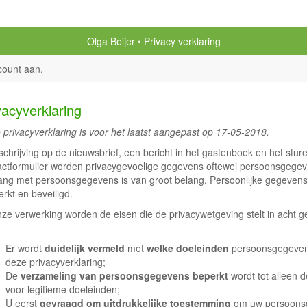
Olga Beijer
Privacy verklaring
count aan
.
vacyverklaring
 privacyverklaring is voor het laatst aangepast op 17-05-2018.
nschrijving op de nieuwsbrief, een bericht in het gastenboek en het stur
actformulier worden privacygevoelige gegevens oftewel persoonsgegev
ng met persoonsgegevens is van groot belang. Persoonlijke gegevens
rkt en beveiligd.
onze verwerking worden de eisen die de privacywetgeving stelt in acht
Er wordt
duidelijk vermeld
met
welke doeleinden
persoonsgegevens
deze privacyverklaring;
De
verzameling van persoonsgegevens beperkt
wordt tot alleen 
voor legitieme doeleinden;
U eerst
gevraagd om uitdrukkelijke toestemming
om uw persoonsg