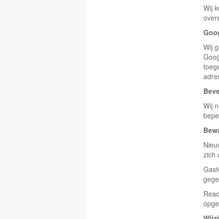
Wij 
over
Goog
Wij 
Goog
toege
adre
Beve
Wij 
bepe
Bewa
Nieu
zich 
Gast
gege
Reac
opges
Wijz