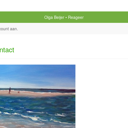
Olga Beijer
Reageer
count aan
.
ntact